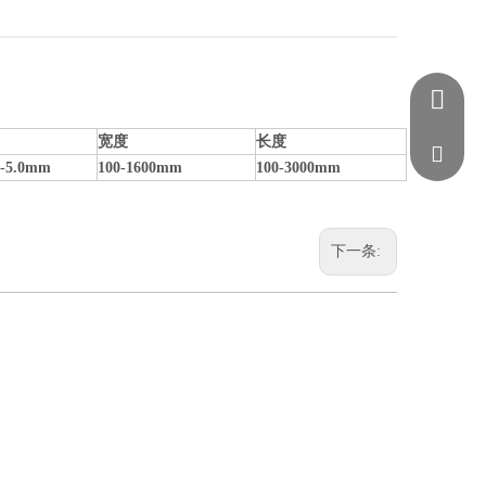
+86-22-6
宽度
长度
service@
-5.0mm
100-1600mm
100
-
3000mm
下一条: