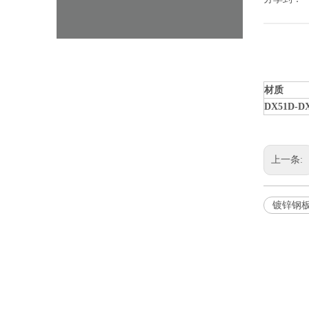
材质
D
X
51D-
D
上一条:
镀锌钢