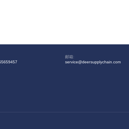
邮箱:
65659457
service@deersupplychain.com