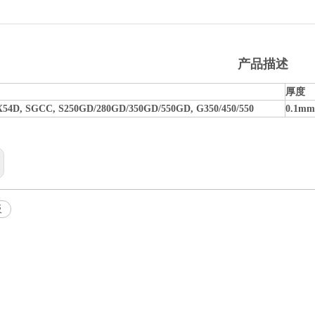
产品描述
厚度
X
54D, SGCC,
S250
GD/280GD/
350GD
/
550
GD,
G350
/
450/550
0
.1mm
板