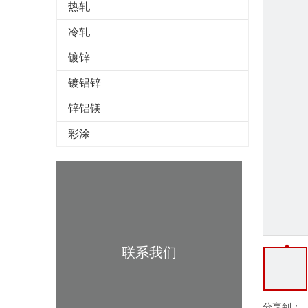
热轧
冷轧
镀锌
镀铝锌
锌铝镁
彩涂
联系我们
分享到：